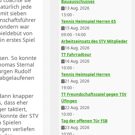
Bauausschusses
atürlich jede
13 Aug. 2026
 mit sieben
13:00
-
nnschaftsführer
Tennis Heimspiel Herren 65
sondern war
15 Aug. 2026
pieldebüt von
09:00
-
14:00
n erstes Spiel
Arbeitseinsatz des STV Mitglieder
16 Aug. 2026
TT Fahrradtour
ssen. So konnte
16 Aug. 2026
homas Sternal
10:00
-
ürgen Rudolf
Tennis Heimspiel Herren
r abgelaufenen
21 Aug. 2026
19:00
-
TT Freundschaftsspiel gegen TSV
 dann knapper
Üfingen
, dass eher
22 Aug. 2026
r taktiert,
10:00
-
 konnte der STV
Tag der offenen Tür FSB
n Spielen
23 Aug. 2026
ngen verliefen
10:00
-