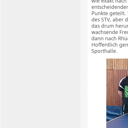
wie exakt nach
entscheidenden
Punkte geteilt
des STV, aber 
das drum herum
wachsende Freu
dann nach Rhüd
Hoffentlich ge
Sporthalle.