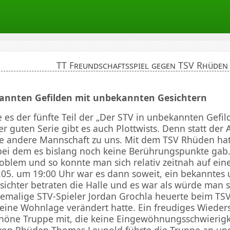
TT Freundschaftsspiel gegen TSV Rhüden
ten
kannten Gefilden mit unbekannten Gesichtern
te es der fünfte Teil der „Der STV in unbekannten Gefil
er guten Serie gibt es auch Plottwists. Denn statt der
e andere Mannschaft zu uns. Mit dem TSV Rhüden hat
bei dem es bislang noch keine Berührungspunkte gab.
roblem und so konnte man sich relativ zeitnah auf ein
.05. um 19:00 Uhr war es dann soweit, ein bekanntes 
ichter betraten die Halle und es war als würde man 
emalige STV-Spieler Jordan Grochla heuerte beim TS
eine Wohnlage verändert hatte. Ein freudiges Wieder
chöne Truppe mit, die keine Eingewöhnungsschwierigk
von Rhüden Thomas Leupold führte die Truppe an und