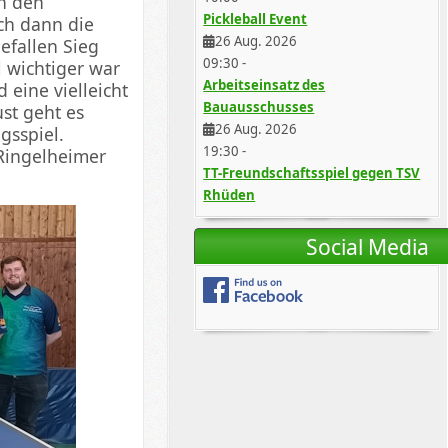
in den
Pickleball Event
ch dann die
26 Aug. 2026
efallen Sieg
09:30
-
 wichtiger war
Arbeitseinsatz des
eine vielleicht
Bauausschusses
st geht es
26 Aug. 2026
gsspiel.
19:30
-
Ringelheimer
TT-Freundschaftsspiel gegen TSV
Rhüden
Social Media