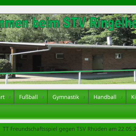
rt
Fußball
Gymnastik
Handball
K
TT Freundschaftsspiel gegen TSV Rhüden am 22.05.