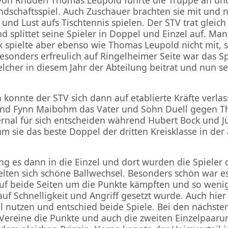
dschaftsspiel. Auch Zuschauer brachten sie mit und n
nd Lust aufs Tischtennis spielen. Der STV trat gleich
 splittet seine Spieler in Doppel und Einzel auf. Ma
 spielte aber ebenso wie Thomas Leupold nicht mit, 
esonders erfreulich auf Ringelheimer Seite war das S
cher in diesem Jahr der Abteilung beitrat und nun sei
konnte der STV sich dann auf etablierte Kräfte verla
nd Fynn Maibohm das Vater und Sohn Duell gegen T
ernal für sich entscheiden während Hubert Bock und J
m sie das beste Doppel der dritten Kreisklasse in de
schuss
ng es dann in die Einzel und dort wurden die Spieler
elten sich schöne Ballwechsel. Besonders schön war es
chkeit
auf beide Seiten um die Punkte kämpften und so wenige
uf Schnelligkeit und Angriff gesetzt wurde. Auch hier
l nutzen und entschied beide Spiele. Bei den nächste
e Vereine die Punkte und auch die zweiten Einzelpaaru