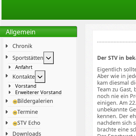
Allgemein
Chronik
Weitere Informationen: Sportstät
Der STV in be
Sportstätten
Anfahrt
Eigentlich soll
Aber wie in jed
Weitere Informationen: Kontakte
Kontakte
kam diesmal di
Vorstand
Team zu Gast, 
Erweiterer Vorstand
noch nie ein P
Bildergalerien
einigen. Am 22
unbekannte Ges
Termine
kennen. Der eh
nachdem sich s
STV Echo
brachte eine s
Downloads
Der Sportwart 