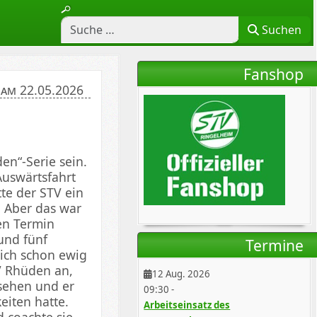
Suchen
Fanshop
 am 22.05.2026
den“-Serie sein.
 Auswärtsfahrt
te der STV ein
 Aber das war
en Termin
und fünf
Termine
sich schon ewig
V Rhüden an,
12 Aug. 2026
sehen und er
09:30
-
eiten hatte.
Arbeitseinsatz des
 coachte sie