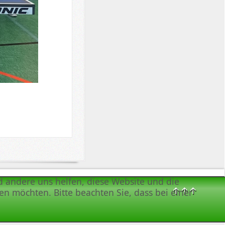
nd andere uns helfen, diese Website und die
↑↑↑
en möchten. Bitte beachten Sie, dass bei einer