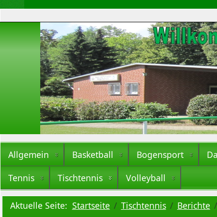
Allgemein
Basketball
Bogensport
Da
Tennis
Tischtennis
Volleyball
Aktuelle Seite:
Startseite
Tischtennis
Berichte