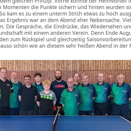
 dem gleichen Prinzip. Vorne konnte der Heimvorteil 
 Momenten die Punkte sichern und hinten wurden si
. So kam es zu einem unterm Strich etwas zu hoch ausg
das Ergebnis war an dem Abend eher Nebensache. Viel
. Die Gespräche, die Eindrücke, das Wiedersehen und 
ndschaft mit einem anderen Verein. Denn Ende Augu
en zum Rückspiel und gleichzeitig Saisonvorbereitun
nauso schön wie an diesem sehr heißen Abend in der 