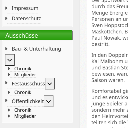
durch das Freun
Impressum
Menge Energie u
Datenschutz
Personen an und
Sven Hoppstock
Maskottchen. B
Ausschüsse
Paul Nowak, wel
bestritt.
Bau- & Unterhaltung
In den Doppeln 
Weitere Informationen: Bau- & Unterhaltung
Kai Maibohm u
und Bastian St
Chronik
bewiesen, waru
Mitglieder
Saison waren.
Weitere Informationen: Festaus
Festausschuss
Komfortabel gi
Chronik
und es entwick
Weitere Informationen: Öffentli
Öffentlichkeit
junge Spieler 
sondern mehr a
Chronik
den Heimvortei
Mitglieder
teilten sich di