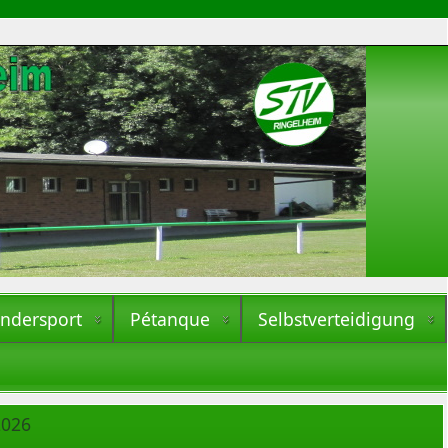
indersport
Pétanque
Selbstverteidigung
2026