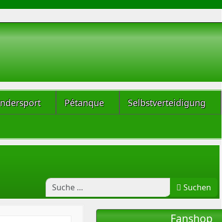
indersport
Pétanque
Selbstverteidigung
Suchen
Fanshop