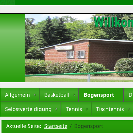
Allgemein
Basketball
Bogensport
D
Selbstverteidigung
Tennis
Tischtennis
Aktuelle Seite:
Startseite
Bogensport