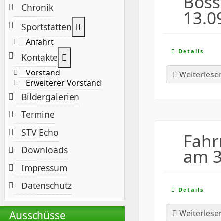
Boss
Chronik
13.0
Weitere Informationen: Sportstät
Sportstätten
Anfahrt
Details
Weitere Informationen: Kontakte
Kontakte
Vorstand
Weiterlese
Erweiterer Vorstand
Bildergalerien
Termine
STV Echo
Fahr
Downloads
am 3
Impressum
Datenschutz
Details
Ausschüsse
Weiterlesen