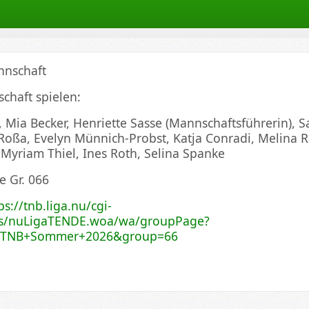
nschaft
schaft spielen:
ten
 Mia Becker, Henriette Sasse (Mannschaftsführerin), S
oßa, Evelyn Münnich-Probst, Katja Conradi, Melina R
 Myriam Thiel, Ines Roth, Selina Spanke
e Gr. 066
ps://tnb.liga.nu/cgi-
s/nuLigaTENDE.woa/wa/groupPage?
=TNB+Sommer+2026&group=66