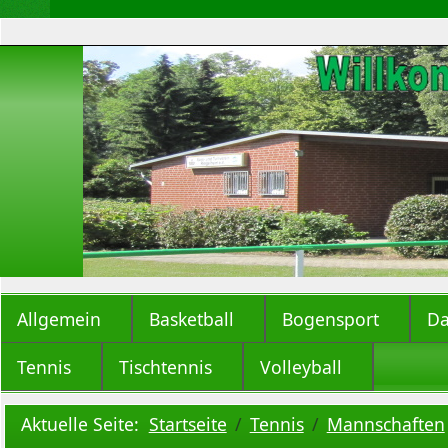
Allgemein
Basketball
Bogensport
Da
Tennis
Tischtennis
Volleyball
Aktuelle Seite:
Startseite
Tennis
Mannschaften