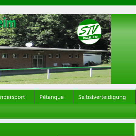
indersport
Pétanque
Selbstverteidigung