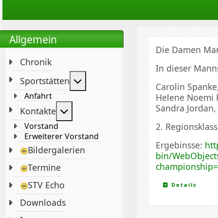
Allgemein
Die Damen Man
Chronik
In dieser Mann
Weitere Informationen: Sportstät
Sportstätten
Carolin Spanke,
Anfahrt
Helene Noemi R
Sandra Jordan,
Weitere Informationen: Kontakte
Kontakte
2. Regionsklass
Vorstand
Erweiterer Vorstand
Ergebinsse:
htt
Bildergalerien
bin/WebObject
championship
Termine
STV Echo
Details
Downloads