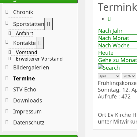
Termink
Chronik
Weitere Informationen: Sportstät
Sportstätten
Nach Jahr
Anfahrt
Nach Monat
Weitere Informationen: Kontakte
Kontakte
Nach Woche
Heute
Vorstand
Erweiterer Vorstand
Gehe zu Monat
Bildergalerien
Termine
Frühlingskonze
STV Echo
Sonntag, 12. Ap
Aufrufe
: 472
Downloads
Impressum
Ort
Ev Kirche He
unter Mitwirku
Datenschutz