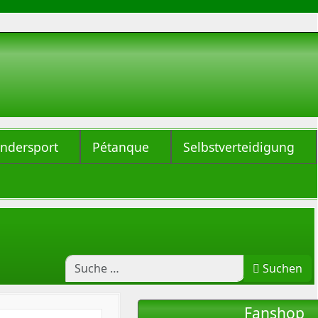
indersport
Pétanque
Selbstverteidigung
Suchen
Fanshop