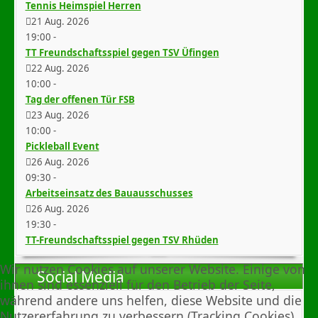
Tennis Heimspiel Herren
21 Aug. 2026
19:00
-
TT Freundschaftsspiel gegen TSV Üfingen
22 Aug. 2026
10:00
-
Tag der offenen Tür FSB
23 Aug. 2026
10:00
-
Pickleball Event
26 Aug. 2026
09:30
-
Arbeitseinsatz des Bauausschusses
26 Aug. 2026
19:30
-
TT-Freundschaftsspiel gegen TSV Rhüden
Wir nutzen Cookies auf unserer Website. Einige von
Social Media
ihnen sind essenziell für den Betrieb der Seite,
während andere uns helfen, diese Website und die
Nutzererfahrung zu verbessern (Tracking Cookies).