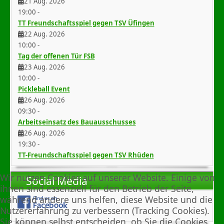
21 Aug. 2026
19:00
-
TT Freundschaftsspiel gegen TSV Üfingen
22 Aug. 2026
10:00
-
Tag der offenen Tür FSB
23 Aug. 2026
10:00
-
Pickleball Event
26 Aug. 2026
09:30
-
Arbeitseinsatz des Bauausschusses
26 Aug. 2026
19:30
-
TT-Freundschaftsspiel gegen TSV Rhüden
Wir nutzen Cookies auf unserer Website. Einige von
Social Media
ihnen sind essenziell für den Betrieb der Seite,
während andere uns helfen, diese Website und die
Nutzererfahrung zu verbessern (Tracking Cookies).
Sie können selbst entscheiden, ob Sie die Cookies