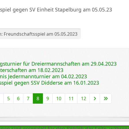
spiel gegen SV Einheit Stapelburg am 05.05.23
: Freundschaftsspiel am 05.05.2023
gsturnier für Dreiermannschaften am 29.04.2023
terschaften am 18.02.2023
nnis Jedermannturnier am 04.02.2023
sspiel gegen SSV Didderse am 16.01.2023
4
5
6
7
8
9
10
11
12
hnen sind essenziell für den Betrieb der Seite, währe