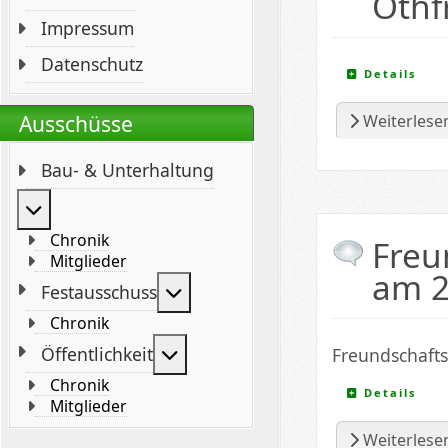
Othf
Impressum
Datenschutz
Details
Ausschüsse
Weiterlese
Bau- & Unterhaltung
Weitere Informationen: Bau- & Unterhaltung
Chronik
Freu
Mitglieder
am 2
Weitere Informationen: Festaus
Festausschuss
Chronik
Weitere Informationen: Öffentli
Öffentlichkeit
Freundschafts
Chronik
Details
Mitglieder
Weiterlesen