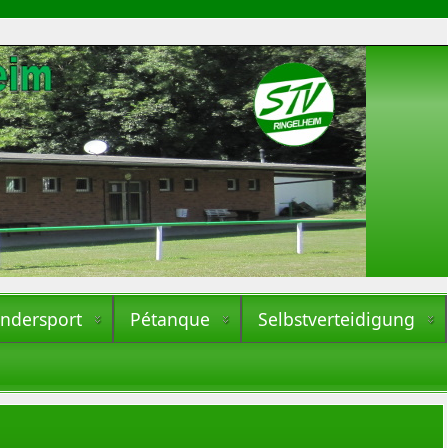
indersport
Pétanque
Selbstverteidigung