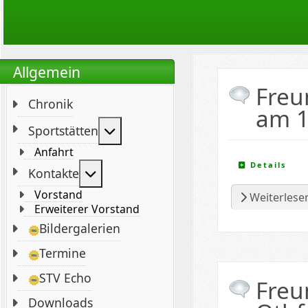
Allgemein
Freu
Chronik
am 1
Weitere Informationen: Sportstät
Sportstätten
Anfahrt
Details
Weitere Informationen: Kontakte
Kontakte
Vorstand
Weiterlesen
Erweiterer Vorstand
Bildergalerien
Termine
STV Echo
Freu
Downloads