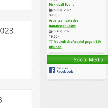
Pickleball Event
26 Aug. 2026
09:30
-
Arbeitseinsatz des
Bauausschusses
2023
26 Aug. 2026
19:30
-
TT-Freundschaftsspiel gegen TSV
Rhüden
Social Media
3