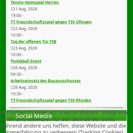
Tennis Heimspiel Herren
21 Aug. 2026
19:00
-
TT Freundschaftsspiel gegen TSV Üfingen
22 Aug. 2026
10:00
-
Tag der offenen Tür FSB
23 Aug. 2026
10:00
-
Pickleball Event
26 Aug. 2026
09:30
-
Arbeitseinsatz des Bauausschusses
26 Aug. 2026
19:30
-
TT-Freundschaftsspiel gegen TSV Rhüden
Wir nutzen Cookies auf unserer Website. Einige von
Social Media
ihnen sind essenziell für den Betrieb der Seite,
während andere uns helfen, diese Website und die
Nutzererfahrung zu verbessern (Tracking Cookies).