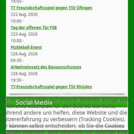
19:00
-
TT Freundschaftsspiel gegen TSV Üfingen
22 Aug. 2026
10:00
-
Tag der offenen Tür FSB
23 Aug. 2026
10:00
-
Pickleball Event
26 Aug. 2026
09:30
-
Arbeitseinsatz des Bauausschusses
26 Aug. 2026
19:30
-
TT-Freundschaftsspiel gegen TSV Rhüden
Wir nutzen Cookies auf unserer Website. Einige von
Social Media
ihnen sind essenziell für den Betrieb der Seite,
während andere uns helfen, diese Website und die
Nutzererfahrung zu verbessern (Tracking Cookies).
Sie können selbst entscheiden, ob Sie die Cookies
zulassen möchten. Bitte beachten Sie, dass bei einer