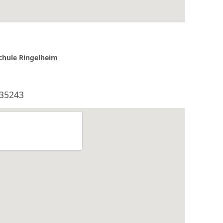
au- & Unterhaltung
chule Ringelheim
schuss
hkeit
335243