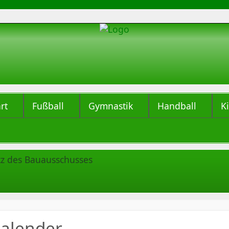
rt
Fußball
Gymnastik
Handball
K
tz des Bauausschusses
alender