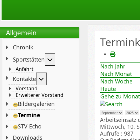
Allgemein
Termink
Chronik
Weitere Informationen: Sportstät
Sportstätten
Nach Jahr
Anfahrt
Nach Monat
Weitere Informationen: Kontakte
Kontakte
Nach Woche
Heute
Vorstand
Erweiterer Vorstand
Gehe zu Monat
Bildergalerien
Termine
Arbeitseinsatz
STV Echo
Mittwoch, 10. 
Aufrufe
: 987
Downloads