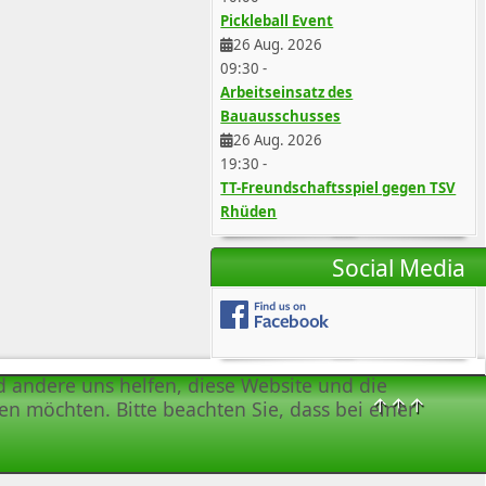
Pickleball Event
26 Aug. 2026
09:30
-
Arbeitseinsatz des
Bauausschusses
26 Aug. 2026
19:30
-
TT-Freundschaftsspiel gegen TSV
Rhüden
Social Media
nd andere uns helfen, diese Website und die
↑↑↑
en möchten. Bitte beachten Sie, dass bei einer