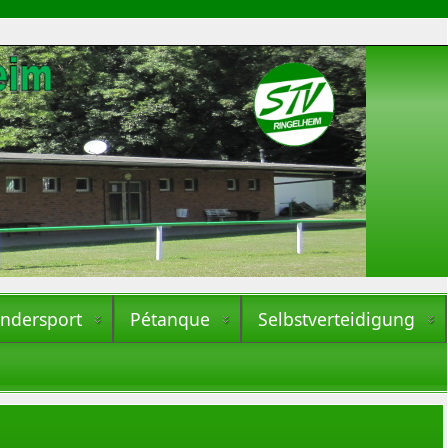
indersport
Pétanque
Selbstverteidigung