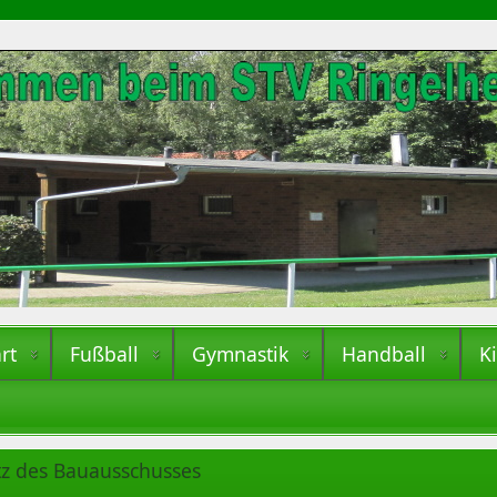
rt
Fußball
Gymnastik
Handball
K
tz des Bauausschusses