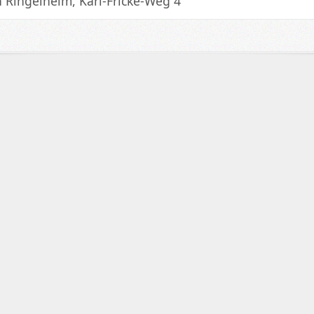
 Ringelheim, Karl-Fricke-Weg 4
schuss
chkeit